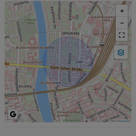
+
−
Tiles ©
basemap.at