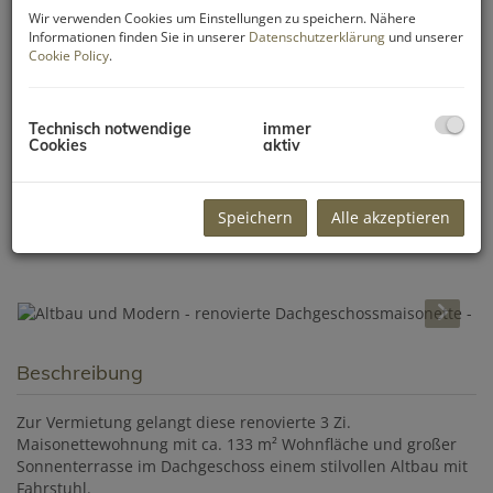
Wir verwenden Cookies um Einstellungen zu speichern. Nähere
Informationen finden Sie in unserer
Datenschutzerklärung
und unserer
Cookie Policy
.
Technisch notwendige
immer
Cookies
aktiv
Speichern
Alle akzeptieren
Beschreibung
Zur Vermietung gelangt diese renovierte 3 Zi.
Maisonettewohnung mit ca. 133 m² Wohnfläche und großer
Sonnenterrasse im Dachgeschoss einem stilvollen Altbau mit
Fahrstuhl.