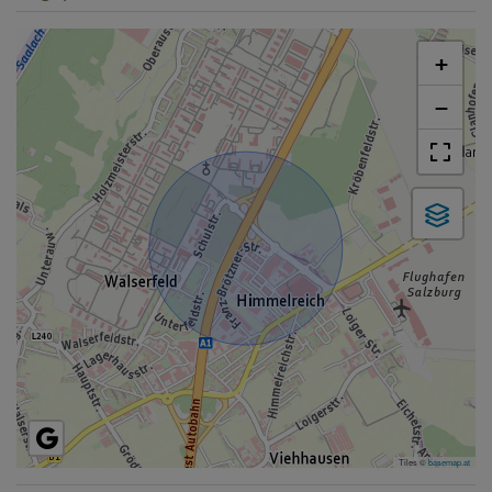
+
−
Tiles ©
basemap.at