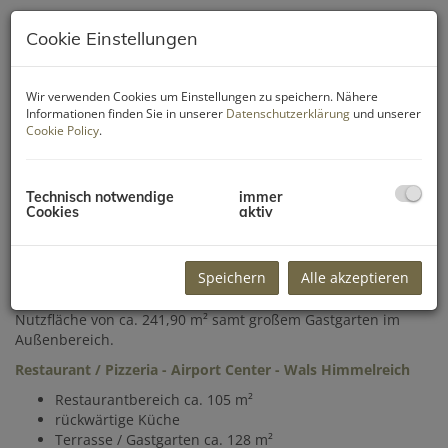
Cookie Einstellungen
Wir verwenden Cookies um Einstellungen zu speichern. Nähere
Informationen finden Sie in unserer
Datenschutzerklärung
und unserer
Cookie Policy
.
Technisch notwendige
immer
Cookies
aktiv
Beschreibung
Speichern
Alle akzeptieren
Vermietet wird dieses Restaurant bzw. die Pizzeria mit einer
Nutzfläche von ca. 241,90 m² samt großem Gastgarten im
Außenbereich.
Restaurant / Pizzeria - Airport Center - Wals Himmelreich
Restaurantbereich ca. 105 m²
rückwärtige Küche
Terrasse / Gastgarten ca. 128 m²