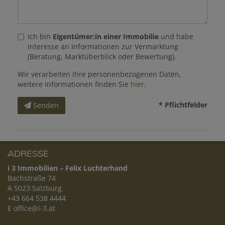
Ich bin
Eigentümer:in einer Immobilie
und habe
Interesse an Informationen zur Vermarktung
(Beratung, Marktüberblick oder Bewertung).
Wir verarbeiten Ihre personenbezogenen Daten,
weitere Informationen finden Sie
hier
.
* Pflichtfelder
Senden
ADRESSE
i 3 Immobilien – Felix Luchterhand
Bachstraße 74
A 5023 Salzburg
+43 664 538 4444
E
office@i-3.at