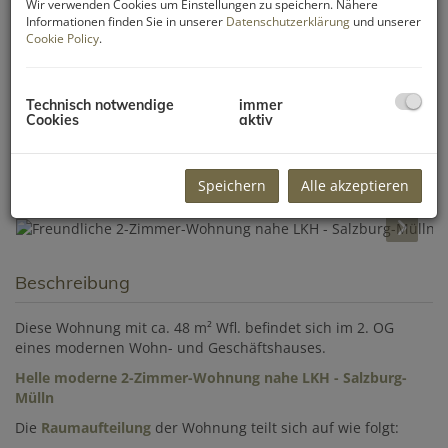
Wir verwenden Cookies um Einstellungen zu speichern. Nähere
Informationen finden Sie in unserer
Datenschutzerklärung
und unserer
Cookie Policy
.
Technisch notwendige
immer
Cookies
aktiv
Speichern
Alle akzeptieren
Beschreibung
Diese Wohnung mit ca. 48 m² Wfl. befindet sich im 2. OG
eines modernen Wohn- und Geschäftshauses.
Helle moderne 2-Zimmer-Wohnung nahe LKH - Salzburg-
Mülln
Die
Raumaufteilung
der Wohnung teilt sich auf wie folgt: