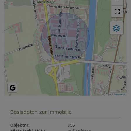
Tiles ©
basemap.at
Basisdaten zur Immobilie
Objektnr.
955
Miete (exkl. USt.)
auf Anfrage