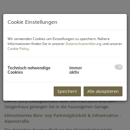
Cookie Einstellungen
Wir verwenden Cookies um Einstellungen zu speichern. Nähere
Informationen finden Sie in unserer
Datenschutzerklärung
und unserer
Cookie Policy
.
Technisch notwendige
immer
Cookies
aktiv
Beschreibung
Speichern
Alle akzeptieren
Zur Vermietung gelangt diese klimatisierte Büroeinheit mit ca.
394 m² im 2. Obergeschoss. Über den Fahrstuhl und dem
Stiegenhaus gelangen Sie in die hauseigenen Garage.
klimatisiertes Büro -top Parkmöglichkeit & Infrastruktur -
Alpenstraße
Die derzeitige
Raumaufteilung
der Mieteinheit besteht