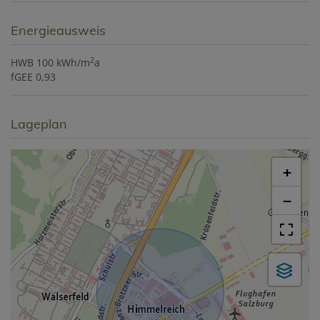
Energieausweis
2
HWB
100 kWh/m
a
fGEE
0,93
Lageplan
+
−