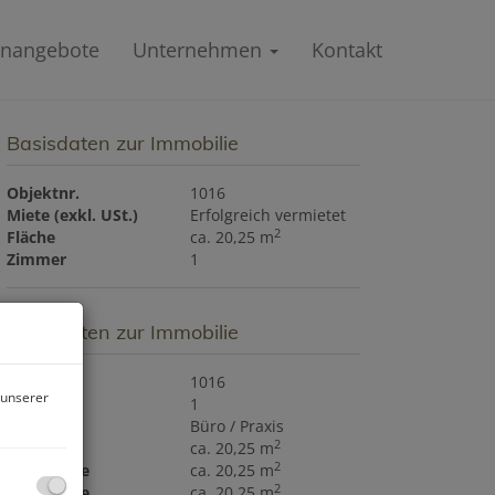
enangebote
Unternehmen
Kontakt
Basisdaten zur Immobilie
Objektnr.
1016
Miete (exkl. USt.)
Erfolgreich vermietet
2
Fläche
ca. 20,25 m
Zimmer
1
Basisdaten zur Immobilie
Objektnr.
1016
 unserer
Zimmer
1
Objektart
Büro / Praxis
2
Fläche
ca. 20,25 m
2
Nutzfläche
ca. 20,25 m
2
Bürofläche
ca. 20,25 m