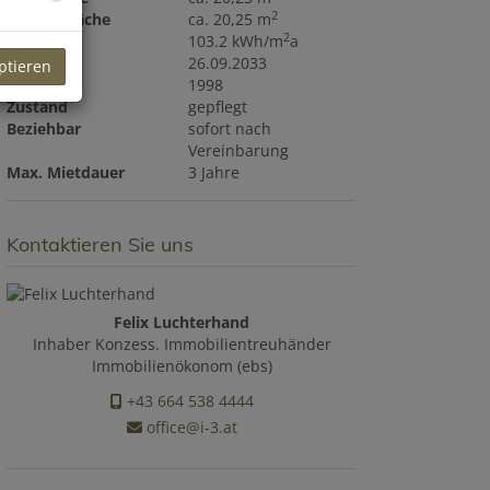
2
Gesamtfläche
ca. 20,25 m
2
HWB
103.2 kWh/m
a
gültig bis
26.09.2033
ptieren
Baujahr
1998
Zustand
gepflegt
Beziehbar
sofort nach
Vereinbarung
Max. Mietdauer
3 Jahre
Kontaktieren Sie uns
Felix Luchterhand
Inhaber Konzess. Immobilientreuhänder
Immobilienökonom (ebs)
+43 664 538 4444
office@i-3.at