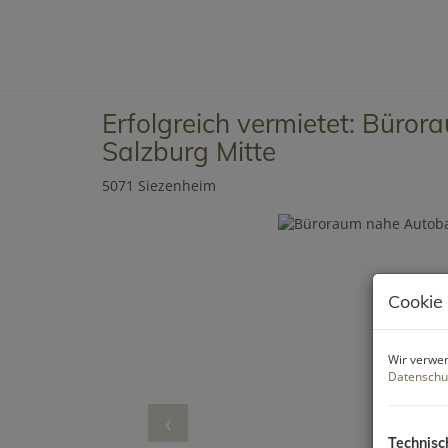
Erfolgreich vermietet: Büro
Salzburg Mitte
5071 Siezenheim
Cookie
Wir verwen
Datenschu
Technisc