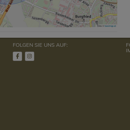
Tiles ©
basemap.at
FOLGEN SIE UNS AUF:
F
I