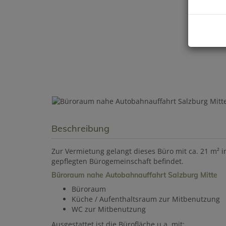
Beschreibung
Zur Vermietung gelangt dieses Büro mit ca. 21 m² 
gepflegten Bürogemeinschaft befindet.
Büroraum nahe Autobahnauffahrt Salzburg Mitte
Büroraum
Küche / Aufenthaltsraum zur Mitbenutzung
WC zur Mitbenutzung
Ausgestattet ist die Bürofläche u.a. mit: