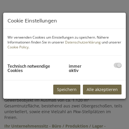
Cookie Einstellungen
Wir verwenden Cookies um Einstellungen zu speichern. Nähere
Informationen finden Sie in unserer
Datenschutzerklärung
und unserer
Cookie Policy
.
Technisch notwendige
immer
Cookies
aktiv
Beschreibung
Speichern
Alle akzeptieren
Zur Vermietung gelangt dieses repräsentative
Gewerbeobjekt im Ausmaß von ca. 1.120 m²
Gesamtnutzfläche, bestehend aus zwei Obergeschoßen, teils
unterkellert, sowie eine Vielzahl an Pkw-Stellplätzen im
Freien.
Ihr Unternehmenssitz - Büro / Produktion / Lager -