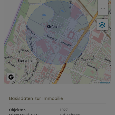
Tiles ©
basemap.at
Basisdaten zur Immobilie
Objektnr.
1027
Miete (exkl. USt.)
auf Anfrage