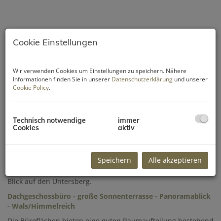
Cookie Einstellungen
Wir verwenden Cookies um Einstellungen zu speichern. Nähere
Informationen finden Sie in unserer
Datenschutzerklärung
und unserer
Cookie Policy
.
Technisch notwendige
immer
Cookies
aktiv
Beschreibung
Speichern
Alle akzeptieren
Zur Vermietung gelangen ca. 350 m² Bürofläche im
Dachgeschoss samt großer Holzterrasse mit traumhaften
Blick auf den Untersberg.
Dachgeschossbüro - große Sonnenterrasse - Panoramablick
- Wals/Himmelreich
Die Büroflächen bieten eine guten Raumaufteilung bestehend