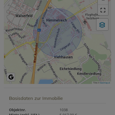
Tiles ©
basemap.at
Basisdaten zur Immobilie
Objektnr.
1038
Miete (exkl. USt.)
5.017,00 €