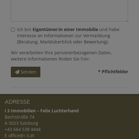
Ich bin
Eigentümer:in einer Immobilie
und habe
Interesse an Informationen zur Vermarktung
(Beratung, Marktüberblick oder Bewertung).
Wir verarbeiten Ihre personenbezogenen Daten,
weitere Informationen finden Sie
hier
.
* Pflichtfelder
Senden
ADRESSE
i 3 Immobilien – Felix Luchterhand
Bachstraße 74
A 5023 Salzburg
+43 664 538 4444
E
office@i-3.at