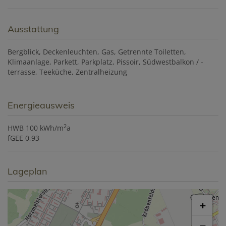
Ausstattung
Bergblick
Deckenleuchten
Gas
Getrennte Toiletten
Klimaanlage
Parkett
Parkplatz
Pissoir
Südwestbalkon / -
terrasse
Teeküche
Zentralheizung
Energieausweis
2
HWB
100 kWh/m
a
fGEE
0,93
Lageplan
+
−