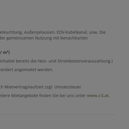
beleuchtung, Außenjalousien, EDV-Kabelkanal, usw. Die
n der gemeinsamen Nutzung mit benachbarten
 / m²)
einhaltet bereits die Heiz- und Stromkostenvorauszahlung.)
esondert angemietet werden.
h Mietvertragslaufzeit zzgl. Umsatzsteuer.
eitere Mietangebote finden Sie bei uns unter
www.i-3.at.