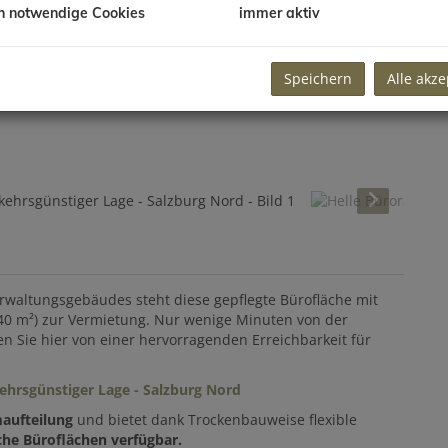
h notwendige Cookies
immer aktiv
Speichern
Alle akze
rwaltungsgebäudes steht diese gepflegte Bürofläche mit
7,40 m²) zur Vermietung. Nur wenige Minuten von der
en Sie hier von einer hervorragenden Erreichbarkeit für
kehrsgünstiger Lage - Salzburg Nord
aufteilung
und bietet dank Trockenbauweise flexible
iche Büroflächen verfügbar.