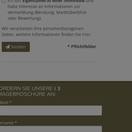
Ich bin
Eigentümer:in einer Immobilie
und
habe Interesse an Informationen zur
Vermarktung (Beratung, Marktüberblick
oder Bewertung).
Wir verarbeiten Ihre personenbezogenen
Daten, weitere Informationen finden Sie
hier
.
* Pflichtfelder
Senden
ORDERN SIE UNSERE
i 3
MAGEBROSCHÜRE AN:
Mail
orname