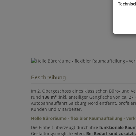
Technisc
Beschreibung
Im 2. Obergeschoss eines klassischen Büro- und Ve
rund
138 m²
(inkl. anteiliger Gangfläche von ca. 2
Autobahnauffahrt Salzburg Nord entfernt, profitier
Kunden und Mitarbeiter.
Helle Büroräume - flexibler Raumaufteilung - ver
Die Einheit überzeugt durch ihre
funktionale Raum
Gestaltungsmöglichkeiten.
Bei Bedarf sind zusätzl