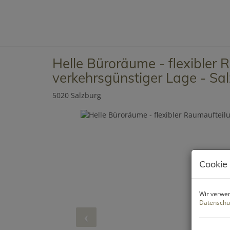
Helle Büroräume - flexibler 
verkehrsgünstiger Lage - Sa
5020 Salzburg
Cookie
Wir verwen
Datenschu