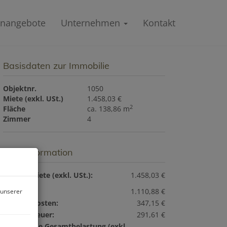
enangebote
Unternehmen
Kontakt
Basisdaten zur Immobilie
Objektnr.
1050
Miete (exkl. USt.)
1.458,03 €
2
Fläche
ca. 138,86 m
Zimmer
4
Preisinformation
Gesamtmiete (exkl. USt.):
1.458,03 €
Miete:
1.110,88 €
 unserer
Betriebskosten:
347,15 €
Umsatzsteuer:
291,61 €
monatliche Gesamtbelastung (exkl.