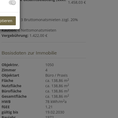
1.458,03 €
USt.):
Provision:
3 Bruttomonatsmieten zzgl. 20%
ptieren
USt.
Kaution:
6 Nettomonatsmieten
Vergebührung:
1.422,00 €
Basisdaten zur Immobilie
Objektnr.
1050
Zimmer
4
Objektart
Büro / Praxis
2
Fläche
ca. 138,86 m
2
Nutzfläche
ca. 138,86 m
2
Bürofläche
ca. 138,86 m
2
Gesamtfläche
ca. 138,86 m
2
HWB
78 kWh/m
a
fGEE
1,21
gültig bis
19.02.2030
Baujahr
1972