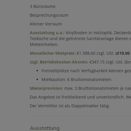
3 Büroräume
Besprechungsraum
Kleiner Vorraum
Ausstattung u.a.:
Vinylboden in Holzoptik, Decken
Teeküche und die getrennte Sanitäranlage diene
Mieteinheiten.
Monatlicher Mietpreis:
€1.388,60 zzgl. USt.
(€10,00
zzgl. Betriebskosten-Akonto:
€347,15 zzgl. Ust. (b
Freistellplätze nach Verfügbarkeit können g
Mietkaution: 6 Bruttomonatsmieten
Mieterprovision:
max. 3 Bruttomonatsmieten je nac
Das Angebot ist freibleibend und unverbindlich. W
Der Vermittler ist als Doppelmakler tätig.
Ausstattung