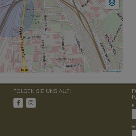
Tiles ©
basemap.at
FOLGEN SIE UNS AUF:
F
I
E-
V