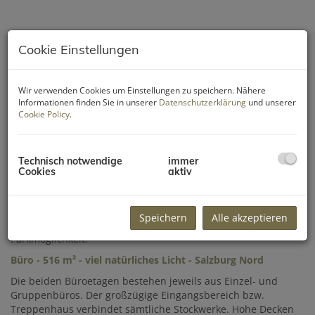
Cookie Einstellungen
Wir verwenden Cookies um Einstellungen zu speichern. Nähere
Informationen finden Sie in unserer
Datenschutzerklärung
und unserer
Cookie Policy
.
Technisch notwendige
immer
Cookies
aktiv
Beschreibung
Zur Untervermietung gelangen diese Büroeinheit mit ca. 515
Speichern
Alle akzeptieren
m² Nutzfläche, welche sich auf zwei Etagen verteilt samt guter
Parkmöglichkeit.
Büro - 516 m² - viel natürliches Licht - Salzburg Nord
Die beiden Büroetagen bestehen jeweils aus Einzel- und
Gruppenbüros. Der großzügige Eingangsbereich bzw.
Treppenhaus verbindet sämtliche Stockwerke. Hohe Decken