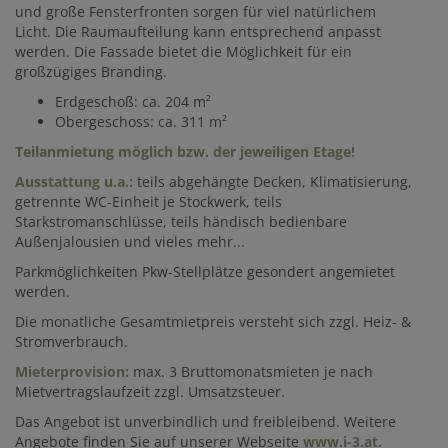
und große Fensterfronten sorgen für viel natürlichem
Licht. Die Raumaufteilung kann entsprechend anpasst
werden. Die Fassade bietet die Möglichkeit für ein
großzügiges Branding.
Erdgeschoß: ca. 204 m²
Obergeschoss: ca. 311 m²
Teilanmietung möglich bzw. der jeweiligen Etage!
Ausstattung u.a.:
teils abgehängte Decken, Klimatisierung,
getrennte WC-Einheit je Stockwerk, teils
Starkstromanschlüsse, teils händisch bedienbare
Außenjalousien und vieles mehr...
Parkmöglichkeiten Pkw-Stellplätze gesondert angemietet
werden.
Die monatliche Gesamtmietpreis versteht sich zzgl. Heiz- &
Stromverbrauch.
Mieterprovision:
max. 3 Bruttomonatsmieten je nach
Mietvertragslaufzeit zzgl. Umsatzsteuer.
Das Angebot ist unverbindlich und freibleibend. Weitere
Angebote finden Sie auf unserer Webseite
www.i-3.at
.