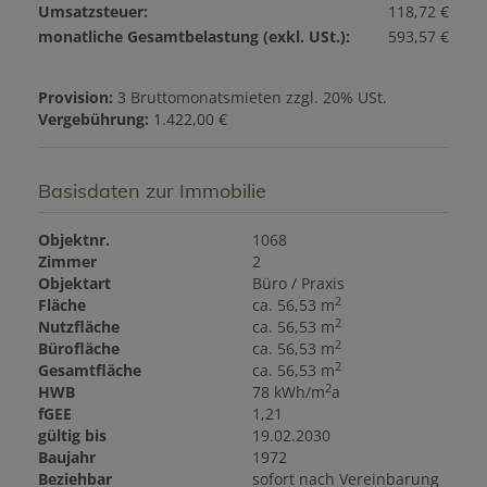
Umsatzsteuer:
118,72 €
monatliche Gesamtbelastung (exkl. USt.):
593,57 €
Provision:
3 Bruttomonatsmieten zzgl. 20% USt.
Vergebührung:
1.422,00 €
Basisdaten zur Immobilie
Objektnr.
1068
Zimmer
2
Objektart
Büro / Praxis
2
Fläche
ca. 56,53 m
2
Nutzfläche
ca. 56,53 m
2
Bürofläche
ca. 56,53 m
2
Gesamtfläche
ca. 56,53 m
2
HWB
78 kWh/m
a
fGEE
1,21
gültig bis
19.02.2030
Baujahr
1972
Beziehbar
sofort nach Vereinbarung