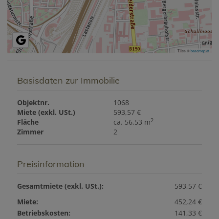
Tiles ©
basemap.at
Basisdaten zur Immobilie
Objektnr.
1068
Miete (exkl. USt.)
593,57 €
2
Fläche
ca. 56,53 m
Zimmer
2
Preisinformation
Gesamtmiete (exkl. USt.):
593,57 €
Miete:
452,24 €
Betriebskosten:
141,33 €