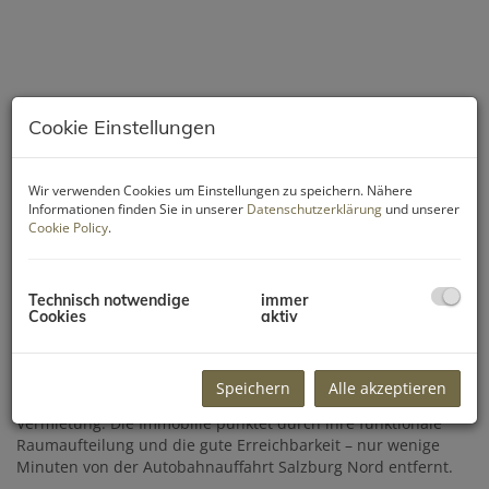
Cookie Einstellungen
Wir verwenden Cookies um Einstellungen zu speichern. Nähere
Informationen finden Sie in unserer
Datenschutzerklärung
und unserer
Cookie Policy
.
Technisch notwendige
immer
Beschreibung
Cookies
aktiv
Im 2. Obergeschoss eines klassischen Büro- und
Verwaltungsgebäudes stehen diese 2 Büroräume mit rund 56
Speichern
Alle akzeptieren
m² inklusive anteiliger Gangfläche (ca. 12,08 m²) zur
Vermietung. Die Immobilie punktet durch ihre funktionale
Raumaufteilung und die gute Erreichbarkeit – nur wenige
Minuten von der Autobahnauffahrt Salzburg Nord entfernt.