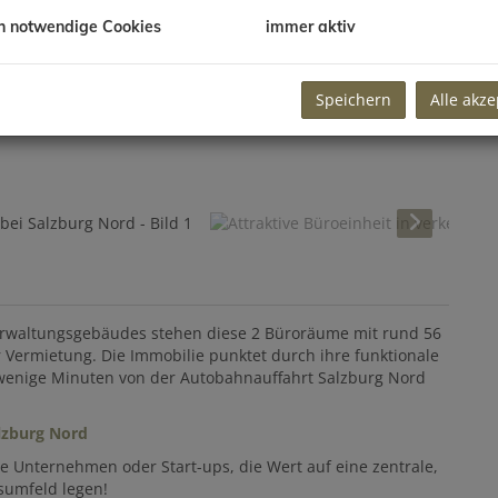
h notwendige Cookies
immer aktiv
Speichern
Alle akze
Verwaltungsgebäudes stehen diese 2 Büroräume mit rund 56
ur Vermietung. Die Immobilie punktet durch ihre funktionale
 wenige Minuten von der Autobahnauffahrt Salzburg Nord
alzburg Nord
e Unternehmen oder Start-ups, die Wert auf eine zentrale,
sumfeld legen!