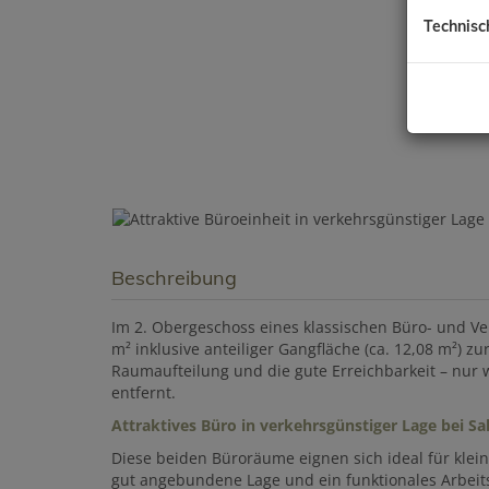
Technisc
Beschreibung
Im 2. Obergeschoss eines klassischen Büro- und 
m² inklusive anteiliger Gangfläche (ca. 12,08 m²) z
Raumaufteilung und die gute Erreichbarkeit – nur
entfernt.
Attraktives Büro in verkehrsgünstiger Lage bei S
Diese beiden Büroräume eignen sich ideal für klein
gut angebundene Lage und ein funktionales Arbeit