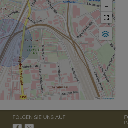
−
Tiles ©
basemap.at
FOLGEN SIE UNS AUF:
F
I