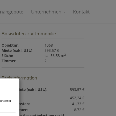
enangebote
Unternehmen
Kontakt
Basisdaten zur Immobilie
Objektnr.
1068
Miete (exkl. USt.)
593,57 €
2
Fläche
ca. 56,53 m
Zimmer
2
Preisinformation
Gesamtmiete (exkl. USt.):
593,57 €
Miete:
452,24 €
 unserer
Betriebskosten:
141,33 €
Umsatzsteuer:
118,72 €
monatliche Gesamtbelastung (exkl.