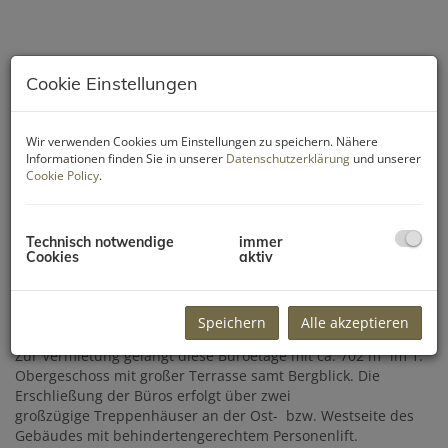
Cookie Einstellungen
Wir verwenden Cookies um Einstellungen zu speichern. Nähere
Informationen finden Sie in unserer
Datenschutzerklärung
und unserer
Cookie Policy
.
Technisch notwendige
immer
Cookies
aktiv
Beschreibung
Speichern
Alle akzeptieren
Zur Vermietung gelangt diese Büroetage mit ca. 702 m² im 1.
Obergeschoss mit großer Terrasse samt Bergblick. Die
Erschließung der Büros erfolgt über zwei
großzügige Treppenhäuser an der Ost- bzw. Westseite des
Gebäudes mit behindertengerechtem Personenlift.