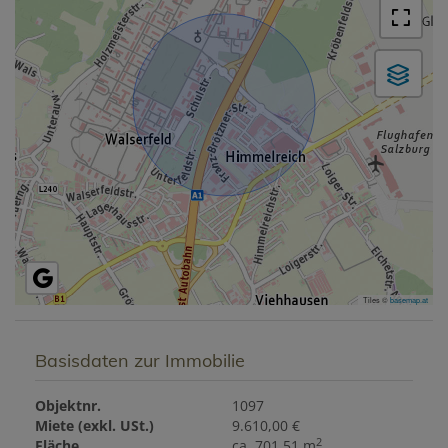
Tiles ©
basemap.at
Basisdaten zur Immobilie
Objektnr.
1097
Miete (exkl. USt.)
9.610,00 €
2
Fläche
ca. 701,51 m