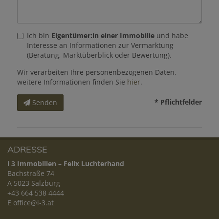
Ich bin
Eigentümer:in einer Immobilie
und habe
Interesse an Informationen zur Vermarktung
(Beratung, Marktüberblick oder Bewertung).
Wir verarbeiten Ihre personenbezogenen Daten,
weitere Informationen finden Sie
hier
.
* Pflichtfelder
Senden
ADRESSE
i 3 Immobilien – Felix Luchterhand
Bachstraße 74
A 5023 Salzburg
+43 664 538 4444
E
office@i-3.at