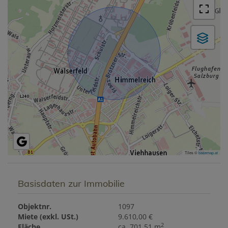
Tiles ©
basemap.at
Basisdaten zur Immobilie
Objektnr.
1097
Miete (exkl. USt.)
9.610,00 €
2
Fläche
ca. 701,51 m