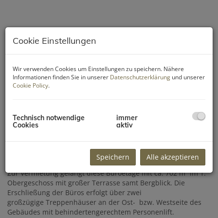
Cookie Einstellungen
Wir verwenden Cookies um Einstellungen zu speichern. Nähere
Informationen finden Sie in unserer
Datenschutzerklärung
und unserer
Cookie Policy
.
Technisch notwendige
immer
Cookies
aktiv
Beschreibung
Speichern
Alle akzeptieren
Zur Vermietung gelangt diese Büroetage mit ca. 702 m² im 1.
Obergeschoss mit großer Terrasse samt Bergblick. Die
Erschließung der Büros erfolgt über zwei
großzügige Treppenhäuser an der Ost- bzw. Westseite des
Gebäudes mit behindertengerechtem Personenlift.