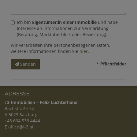
Ich bin
Eigentümer:in einer Immobilie
und habe
Interesse an Informationen zur Vermarktung
(Beratung, Marktüberblick oder Bewertung).
Wir verarbeiten Ihre personenbezogenen Daten,
weitere Informationen finden Sie
hier
.
* Pflichtfelder
Senden
ADRESSE
i 3 Immobilien – Felix Luchterhand
Bachstraße 74
A 5023 Salzburg
+43 664 538 4444
E
office@i-3.at