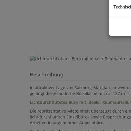
Technisc
Beschreibung
In attraktiver Lage von Salzburg-Maxglan, unweit
gelangt diese moderne Bürofläche mit ca. 187 m² z
Lichtdurchflutetes Büro mit idealer Raumaufteilu
Die repräsentative Mieteinheit überzeugt durch e
lichtdurchfluteten Einzelbüros sowie Besprechung
Arbeiten in angenehmer Atmosphäre.