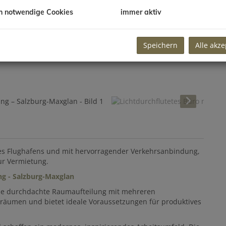
h notwendige Cookies
immer aktiv
Speichern
Alle akze
 des Flughafens und mit hervorragender Verkehrsanbindung,
ur Vermietung.
ng - Salzburg-Maxglan
ine durchdachte Raumaufteilung mit mehreren
sräumen und bietet ideale Voraussetzungen für produktives