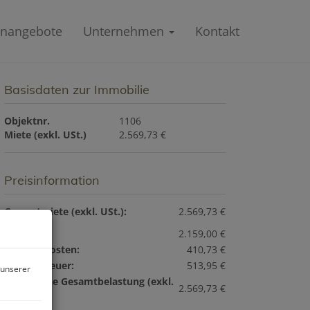
enangebote
Unternehmen
Kontakt
Basisdaten zur Immobilie
Objektnr.
1106
Miete (exkl. USt.)
2.569,73 €
Preisinformation
Gesamtmiete (exkl. USt.):
2.569,73 €
Miete:
2.159,00 €
Betriebskosten:
410,73 €
Umsatzsteuer:
513,95 €
 unserer
monatliche Gesamtbelastung (exkl.
2.569,73 €
USt.):