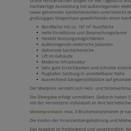
Große Fensterflächen sorgen für viel Tageslicht un
hochwertige Ausstattung mit außenliegenden elektr
sowie getrennten Sanitärbereichen unterstreicht de
großzügiges Stiegenhaus gewährleisten einen kom
Bürofläche mit ca. 187 m² Nutzfläche
Helle Einzelbüros und Besprechungsräume
Flexible Nutzungsmöglichkeiten
Außenliegende elektrische Jalousien
Getrennte Sanitärbereiche
Lift im Gebäude
Moderne Infrastruktur
Sehr gute Erreichbarkeit und schnelle Anbi
Flughafen Salzburg in unmittelbarer Nähe
Ausreichend Garagenstellplätze auf gesonder
Der Mietpreis versteht sich Heiz- und Stromverbra
Die
Übergabe
erfolgt unmöbliert. Dadurch haben S
mit der Vermieterin individuell an Ihre betriebli
Mieterprovision:
max. 3 Bruttomonatsmieten je nac
Die Kosten der Finanzamtvergebührung und Mietver
Das Angebot ist freibleibend und unverbindlich. W