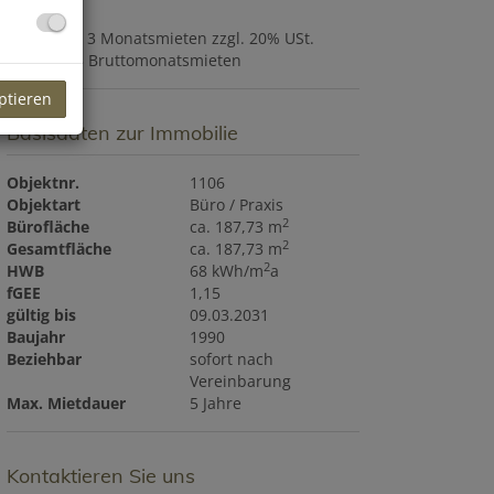
Provision:
3 Monatsmieten zzgl. 20% USt.
Kaution:
3 Bruttomonatsmieten
ptieren
Basisdaten zur Immobilie
Objektnr.
1106
Objektart
Büro / Praxis
2
Bürofläche
ca. 187,73 m
2
Gesamtfläche
ca. 187,73 m
2
HWB
68 kWh/m
a
fGEE
1,15
gültig bis
09.03.2031
Baujahr
1990
Beziehbar
sofort nach
Vereinbarung
Max. Mietdauer
5 Jahre
Kontaktieren Sie uns