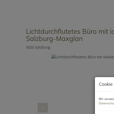
Lichtdurchflutetes Büro mit 
Salzburg-Maxglan
5020 Salzburg
Cookie
Wir verwen
Datenschu