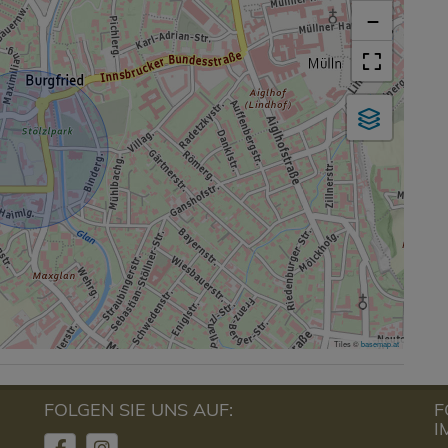
−
Tiles ©
basemap.at
FOLGEN SIE UNS AUF:
F
I