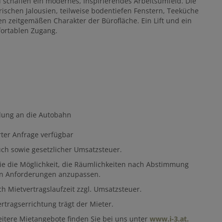
d schaffen ein modernes, inspirierendes Arbeitsumfeld. Die
ischen Jalousien, teilweise bodentiefen Fenstern, Teeküche
n zeitgemäßen Charakter der Bürofläche. Ein Lift und ein
fortablen Zugang.
ndung an die Autobahn
ter Anfrage verfügbar
uch sowie gesetzlicher Umsatzsteuer.
ie die Möglichkeit, die Räumlichkeiten nach Abstimmung
chen Anforderungen anzupassen.
h Mietvertragslaufzeit zzgl. Umsatzsteuer.
tragserrichtung trägt der Mieter.
eitere Mietangebote finden Sie bei uns unter
www.i-3.at.