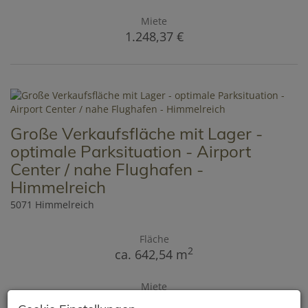
Miete
1.248,37 €
Große Verkaufsfläche mit Lager -
optimale Parksituation - Airport
Center / nahe Flughafen -
Himmelreich
5071 Himmelreich
Fläche
2
ca. 642,54 m
Miete
auf Anfrage