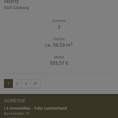
Nord
5020 Salzburg
Zimmer
2
Fläche
2
ca. 56,53 m
Miete
593,57 €
1
2
3
ADRESSE
i 3 Immobilien – Felix Luchterhand
Bachstraße 74