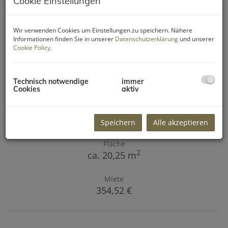
Cookie Einstellungen
Wir verwenden Cookies um Einstellungen zu speichern. Nähere
Informationen finden Sie in unserer
Datenschutzerklärung
und unserer
Cookie Policy
.
klein & fein - Büroraum in
Autobahnnähe & EKZ Europark
Technisch notwendige
immer
5071 Siezenheim
Cookies
aktiv
Zimmer
1
Speichern
Alle akzeptieren
Fläche
2
ca. 20,25 m
Miete
354,52 €