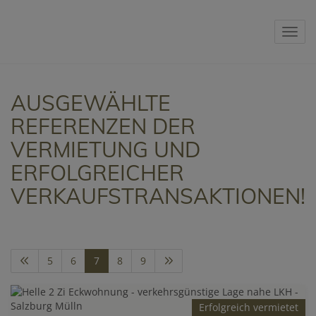
Navig
AUSGEWÄHLTE
REFERENZEN DER
VERMIETUNG UND
ERFOLGREICHER
VERKAUFSTRANSAKTIONEN!
5
6
7
8
9
Erfolgreich vermietet