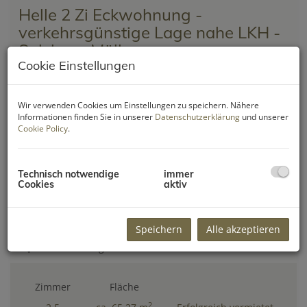
Helle 2 Zi Eckwohnung -
verkehrsgünstige Lage nahe LKH -
Salzburg Mülln
Cookie Einstellungen
5020 Salzburg
Wir verwenden Cookies um Einstellungen zu speichern. Nähere
Zimmer
Fläche
Informationen finden Sie in unserer
Datenschutzerklärung
und unserer
Cookie Policy
.
2
2
ca. 51,24 m
Erfolgreich vermietet
Technisch notwendige
immer
Cookies
aktiv
Erfolgreich vermietet
Gartenwohnung - in ruhiger
Wohnlage - Salzburg Nonntal
Speichern
Alle akzeptieren
5020 Salzburg
Zimmer
Fläche
2